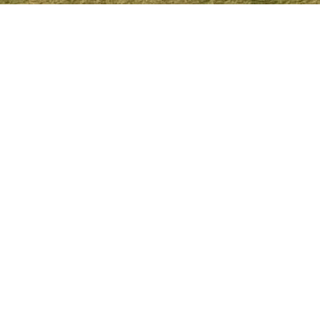
Kontakt
Wir stehen ihnen für Anfragen und
Dienstleistungen per Mail unter
info@nbh-
iffeldorf.de
sowie
über
unser Helfertelefon zur Verfügung:
+49 151 560 60732
info@nbh-iffeldorf.de